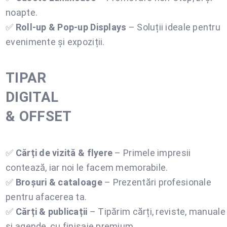
noapte.
✅
Roll-up & Pop-up Displays
– Soluții ideale pentru
evenimente și expoziții.
TIPAR
DIGITAL
& OFFSET
✅
Cărți de vizită & flyere
– Primele impresii
contează, iar noi le facem memorabile.
✅
Broșuri & cataloage
– Prezentări profesionale
pentru afacerea ta.
✅
Cărți & publicații
– Tipărim cărți, reviste, manuale
și agende, cu finisaje premium.