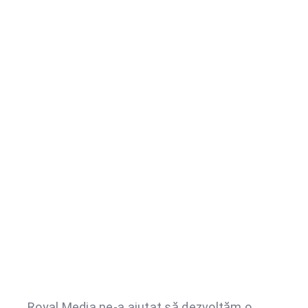
Royal Media ne-a ajutat să dezvoltăm o