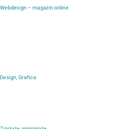
Webdesign – magazin online
Design, Grafica
Tipizate, imprimate