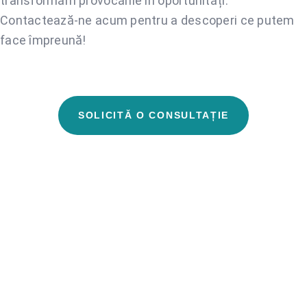
transformăm provocările în oportunități.
Contactează-ne acum pentru a descoperi ce putem
face împreună!
SOLICITĂ O CONSULTAȚIE