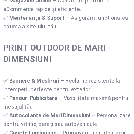
✅
Magazine Online
– Construim platforme
eCommerce rapide și eficiente.
✅
Mentenanță & Suport
– Asigurăm funcționarea
optimă a site-ului tău
PRINT OUTDOOR DE MARI
DIMENSIUNI
✅
Bannere & Mesh-uri
– Reclame rezistente la
intemperii, perfecte pentru exterior.
✅
Panouri Publicitare
– Vizibilitate maximă pentru
mesajul tău.
✅
Autocolante de Mari Dimensiuni
– Personalizate
pentru vitrine, pereți sau autovehicule.
✅
Casete Luminoase
– Promovare non-stop, zi și